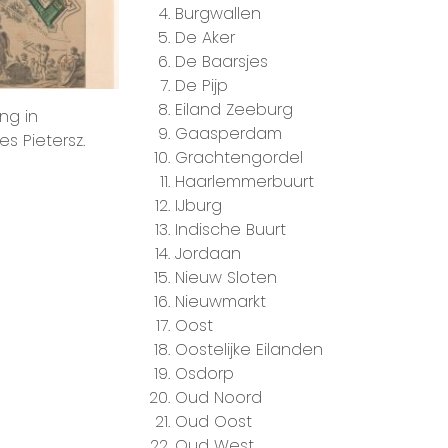
Burgwallen
De Aker
De Baarsjes
De Pijp
Eiland Zeeburg
ng in
Gaasperdam
s Pietersz.
Grachtengordel
Haarlemmerbuurt
IJburg
Indische Buurt
Jordaan
Nieuw Sloten
Nieuwmarkt
Oost
Oostelijke Eilanden
Osdorp
Oud Noord
Oud Oost
Oud West