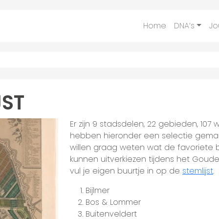
Home
DNA’s
Jo
JST
Er zijn 9 stadsdelen, 22 gebieden, 107
hebben hieronder een selectie gemaa
willen graag weten wat de favoriete 
kunnen uitverkiezen tijdens het Gouden
vul je eigen buurtje in op de
stemlijst
.
Bijlmer
Bos & Lommer
Buitenveldert