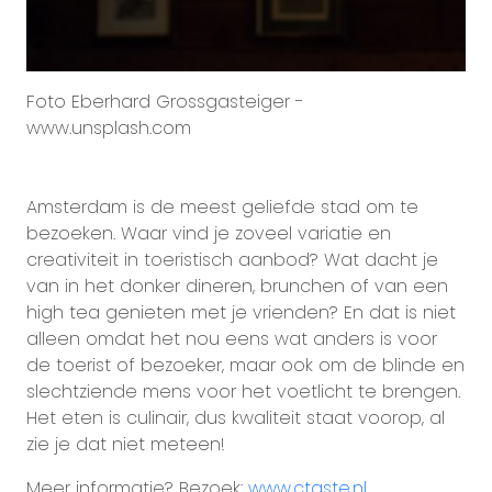
Foto Eberhard Grossgasteiger -
www.unsplash.com
Amsterdam is de meest geliefde stad om te
bezoeken. Waar vind je zoveel variatie en
creativiteit in toeristisch aanbod? Wat dacht je
van in het donker dineren, brunchen of van een
high tea genieten met je vrienden? En dat is niet
alleen omdat het nou eens wat anders is voor
de toerist of bezoeker, maar ook om de blinde en
slechtziende mens voor het voetlicht te brengen.
Het eten is culinair, dus kwaliteit staat voorop, al
zie je dat niet meteen!
Meer informatie? Bezoek:
www.ctaste.nl