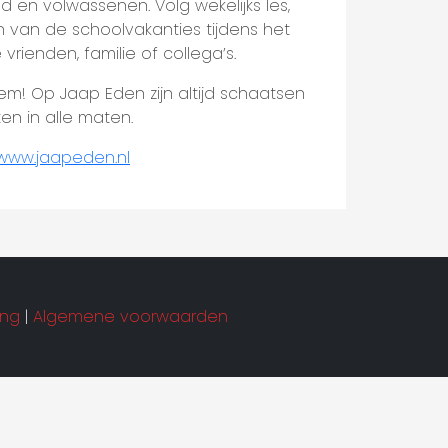
 en volwassenen. Volg wekelijks les,
een van de schoolvakanties tijdens het
vrienden, familie of collega’s.
! Op Jaap Eden zijn altijd schaatsen
ten in alle maten.
www.jaapeden.nl
ing
|
Algemene voorwaarden