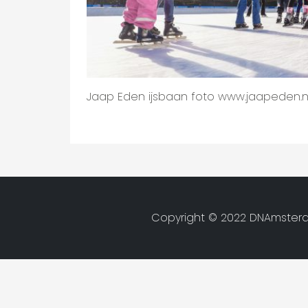
Jaap Eden ijsbaan foto www.jaapeden.n
Copyright © 2022 DNAmsterd