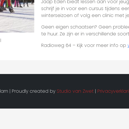
Jaap Eden biedt lessen aan voor jeugd
schrijf je in voor een cursus tijdens 
winterseizoen of volg een clinic met je 
Geen eigen schaatsen? Geen probleem
te huur. Ze zijn er in verschillende soor
l
Radioweg 64 – Kijk voor meer info op
am | Proudly created by
Studio van Zwet
|
Privacyverklar