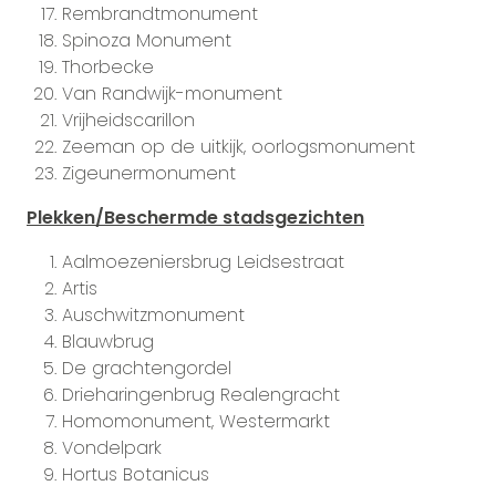
Rembrandtmonument
Spinoza Monument
Thorbecke
Van Randwijk-monument
Vrijheidscarillon
Zeeman op de uitkijk, oorlogsmonument
Zigeunermonument
Plekken/Beschermde stadsgezichten
Aalmoezeniersbrug Leidsestraat
Artis
Auschwitzmonument
Blauwbrug
De grachtengordel
Drieharingenbrug Realengracht
Homomonument, Westermarkt
Vondelpark
Hortus Botanicus