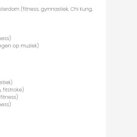
rdam (fitness, gymnastiek, Chi Kung,
ness)
egen op muziek)
etiek)
fitstroke)
fitness)
ness)