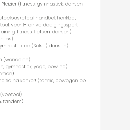
leizier (fitness, gymnastiek, dansen,
olstoelbasketbal, handbal, honkbal,
oetbal, vecht- en verdedigingssport,
ning, fitness, fietsen, dansen)
tness)
gymnastiek en (Salsa) dansen)
n (wandelen)
n, gymnastiek, yoga, bowling)
emmen)
onditie na kanker! (tennis, bewegen op
 (voetbal)
, tandem)