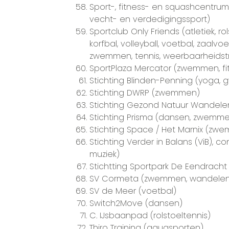
Sport-, fitness- en squashcentrum P
vecht- en verdedigingssport)
Sportclub Only Friends (atletiek, r
korfbal, volleyball, voetbal, zaalv
zwemmen, tennis, weerbaarheidstrai
SportPlaza Mercator (zwemmen, fi
Stichting Blinden-Penning (yoga, 
Stichting DWRP (zwemmen)
Stichting Gezond Natuur Wandele
Stichting Prisma (dansen, zwemme
Stichting Space / Het Marnix (zw
Stichting Verder in Balans (ViB), c
muziek)
Stichtting Sportpark De Eendracht
SV Cormeta (zwemmen, wandelen
SV de Meer (voetbal)
Switch2Move (dansen)
C. IJsbaanpad (rolstoeltennis)
Thiro Training (aquasporten)