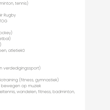
minton, tennis)
ir Rugby
 TOG
ockey)
etbal)
)
en, atletiek0
 verdedigingssport)
otraining (fitness, gymnastiek)
, bewegen op muziek
ltennis, wandelen, fitness, badminton,