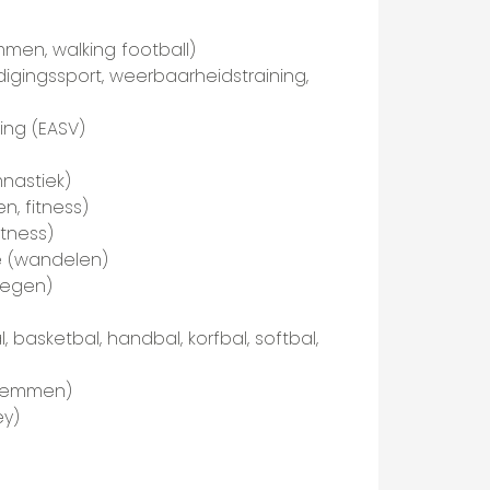
mmen, walking football)
igingssport, weerbaarheidstraining,
ing (EASV)
mnastiek)
, fitness)
tness)
e (wandelen)
wegen)
basketbal, handbal, korfbal, softbal,
zwemmen)
ey)