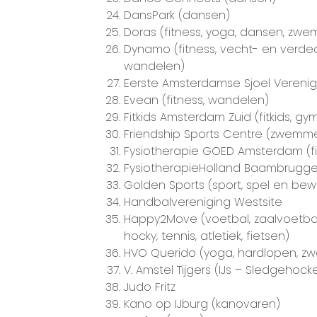
DansPark (dansen)
Doras (fitness, yoga, dansen, zwe
Dynamo (fitness, vecht- en verded
wandelen)
Eerste Amsterdamse Sjoel Verenig
Evean (fitness, wandelen)
Fitkids Amsterdam Zuid (fitkids, gy
Friendship Sports Centre (zwemmen
Fysiotherapie GOED Amsterdam (fi
FysiotherapieHolland Baambrugg
Golden Sports (sport, spel en be
Handbalvereniging Westsite
Happy2Move (voetbal, zaalvoetbal, 
hocky, tennis, atletiek, fietsen)
HVO Querido (yoga, hardlopen, 
V. Amstel Tijgers (IJs – Sledgehock
Judo Fritz
Kano op IJburg (kanovaren)