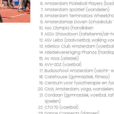
Amsterdam Pickleball Players (bad
Amsterdam sportief (wandelen)
Amsterdam Terminators Wheelcha
Amsterdamse Doven Schaakclub
Asc Olympia (handbiken
ASSV Showdown (tafeltennis/air-h
ASV Lebo (zaalvoetbal, walking vo
Atletico Club Amsterdam (voetbal
Atletiekvereniging Phanos (hardlop
Av Atos (atletiek)
AVV-SDZ (voetbal)
Budoschool Amsterdam (vecht- en
Carehouse (gymnastiek, fitness)
Centrum voor fysiotherapie en fysi
Civic Amsterdam, yoga, wandelen
Cordaan (gymnastiek, voetbal, tafe
sjoelen)
CTO’70 (voetbal)
Dance Connects (dansen)