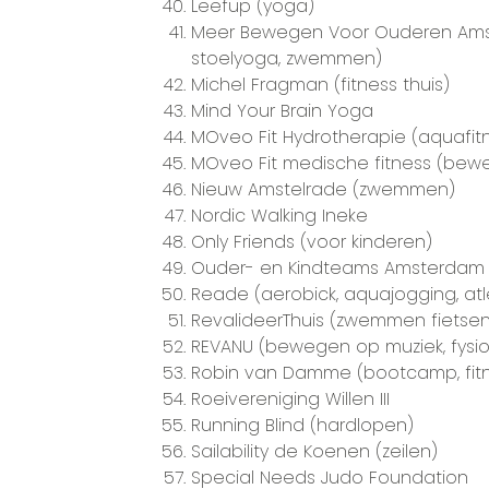
Leefup (yoga)
Meer Bewegen Voor Ouderen Amste
stoelyoga, zwemmen)
Michel Fragman (fitness thuis)
Mind Your Brain Yoga
MOveo Fit Hydrotherapie (aquafit
MOveo Fit medische fitness (bew
Nieuw Amstelrade (zwemmen)
Nordic Walking Ineke
Only Friends (voor kinderen)
Ouder- en Kindteams Amsterdam
Reade (aerobick, aquajogging, atl
RevalideerThuis (zwemmen fietsen, 
REVANU (bewegen op muziek, fysio
Robin van Damme (bootcamp, fit
Roeivereniging Willen III
Running Blind (hardlopen)
Sailability de Koenen (zeilen)
Special Needs Judo Foundation