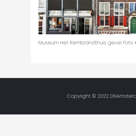
Museum Het Rembrandthuis gevel foto
Copyright © 2022 DNAmsterd