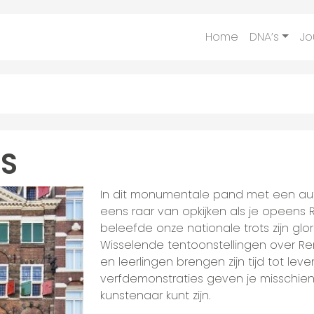
Home
DNA’s
Jo
IS
In dit monumentale pand met een aut
eens raar van opkijken als je opeens R
beleefde onze nationale trots zijn glor
Wisselende tentoonstellingen over Rem
en leerlingen brengen zijn tijd tot leve
verfdemonstraties geven je misschien
kunstenaar kunt zijn.