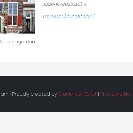
Jodenbreestraat 4
www.rembrandthuis.nl
 Kees Hageman
am | Proudly created by
Studio van Zwet
|
Privacyverklar