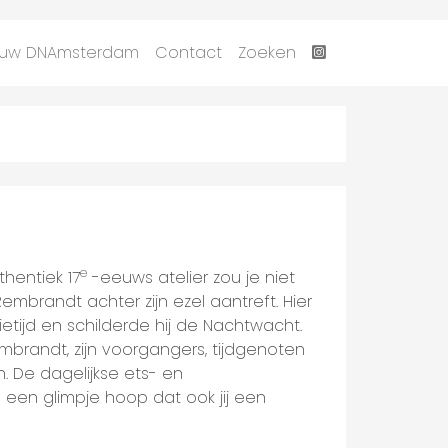
uw DNAmsterdam
Contact
Zoeken
e
hentiek 17
-eeuws atelier zou je niet
embrandt achter zijn ezel aantreft. Hier
ietijd en schilderde hij de Nachtwacht.
brandt, zijn voorgangers, tijdgenoten
n. De dagelijkse ets- en
 een glimpje hoop dat ook jij een