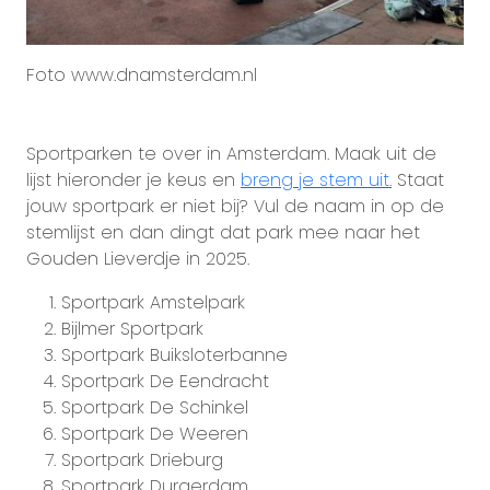
Foto www.dnamsterdam.nl
Sportparken te over in Amsterdam. Maak uit de
lijst hieronder je keus en
breng je stem uit.
Staat
jouw sportpark er niet bij? Vul de naam in op de
stemlijst en dan dingt dat park mee naar het
Gouden Lieverdje in 2025.
Sportpark Amstelpark
Bijlmer Sportpark
Sportpark Buiksloterbanne
Sportpark De Eendracht
Sportpark De Schinkel
Sportpark De Weeren
Sportpark Drieburg
Sportpark Durgerdam