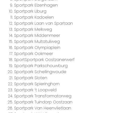
Sportpark Elzenhagen
Sportpark IJburg
Sportpark Kadoelen
Sportpark Laan van Spartaan
Sportpark Melkweg
Sportpark Middenmeer
Sportpark Multatuliweg
Sportpark Olympiaplein
Sportpark Ookmeer
SportSportpark Oostzanerwerf
Sportpark Parkschouwburg
Sportpark Schellingwoude
Sportpark Sloten
Sportpark Spieringhorn
Sportpark ’t Loopveld
Sportpark Transformatorweg
Sportpark Tuindorp Oostzaan
Sportpark Van Heenvlietlaan