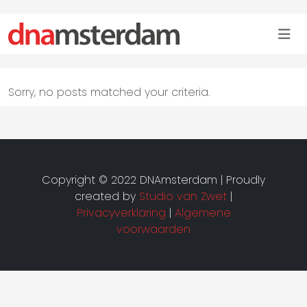
Sorry, no posts matched your criteria.
Copyright © 2022 DNAmsterdam | Proudly
created by
Studio van Zwet
|
Privacyverklaring
|
Algemene
voorwaarden