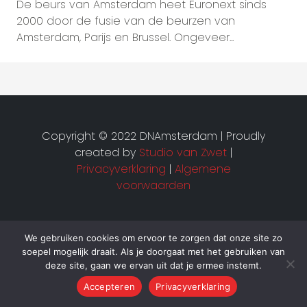
De beurs van Amsterdam heet Euronext sinds
2000 door de fusie van de beurzen van
Amsterdam, Parijs en Brussel. Ongeveer...
Copyright © 2022 DNAmsterdam | Proudly
created by
Studio van Zwet
|
Privacyverklaring
|
Algemene
voorwaarden
We gebruiken cookies om ervoor te zorgen dat onze site zo
soepel mogelijk draait. Als je doorgaat met het gebruiken van
deze site, gaan we ervan uit dat je ermee instemt.
Accepteren
Privacyverklaring