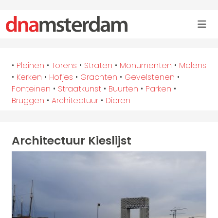
•
Pleinen
•
Torens
•
Straten
•
Monumenten
•
Molens
•
Kerken
•
Hofjes
•
Grachten
•
Gevelstenen
•
Fonteinen
•
Straatkunst
•
Buurten
•
Parken
•
Bruggen
•
Architectuur
•
Dieren
Architectuur Kieslijst