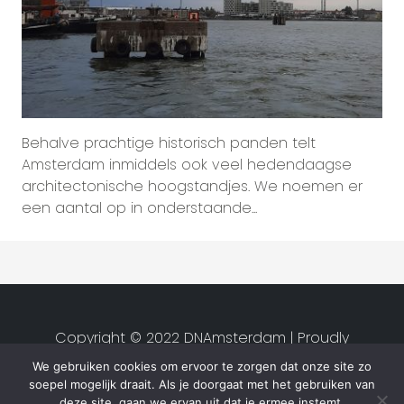
Behalve prachtige historisch panden telt
Amsterdam inmiddels ook veel hedendaagse
architectonische hoogstandjes. We noemen er
een aantal op in onderstaande...
Copyright © 2022 DNAmsterdam | Proudly
created by
Studio van Zwet
|
We gebruiken cookies om ervoor te zorgen dat onze site zo
Privacyverklaring
|
Algemene
soepel mogelijk draait. Als je doorgaat met het gebruiken van
voorwaarden
deze site, gaan we ervan uit dat je ermee instemt.