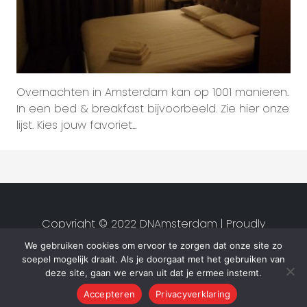
Overnachten in Amsterdam kan op 1001 manieren.
In een bed & breakfast bijvoorbeeld. Zie hier onze
lijst. Kies jouw favoriet...
Copyright © 2022 DNAmsterdam | Proudly
created by
Studio van Zwet
|
We gebruiken cookies om ervoor te zorgen dat onze site zo
Privacyverklaring
|
Algemene
soepel mogelijk draait. Als je doorgaat met het gebruiken van
voorwaarden
deze site, gaan we ervan uit dat je ermee instemt.
Accepteren
Privacyverklaring