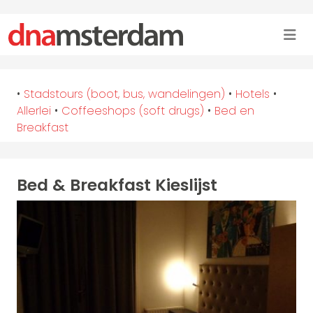
•
Stadstours (boot, bus, wandelingen)
•
Hotels
•
Allerlei
•
Coffeeshops (soft drugs)
•
Bed en
Breakfast
Bed & Breakfast Kieslijst