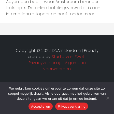
Adyen: een bedrijf waar Amsterdam bijzonder
trots op is. De online betalingsverwerker is een
internationale topper en heeft onder meer...
Copyright © 2022 DNAmsterdam | Proudly
created by
Studio van Zwet
|
Privacyverklaring
|
Algemene
voorwaarden
We gebruiken cookies om ervoor te zorgen dat onze site zo
soepel mogelijk draait. Als je doorgaat met het gebruiken van
deze site, gaan we ervan uit dat je ermee instemt.
Accepteren
Privacyverklaring