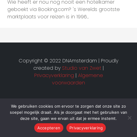
Wie heeft er nou nog nooit een hotelkamer
geboekt via Booking.com? 's Werelds grootste
marktplaats voor reizen is in 1996...
Copyright © 2022 DNAmsterdam | Proudly
created by
Studio van Zwet
|
Privacyverklaring
|
Algemene
voorwaarden
We gebruiken cookies om ervoor te zorgen dat onze site zo
soepel mogelijk draait. Als je doorgaat met het gebruiken van
deze site, gaan we ervan uit dat je ermee instemt.
Accepteren
Privacyverklaring