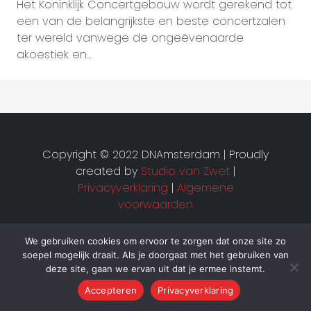
Het Koninklijk Concertgebouw wordt gerekend tot
een van de belangrijkste en beste concertzalen
ter wereld vanwege de ongeëvenaarde
akoestiek en...
Copyright © 2022 DNAmsterdam | Proudly
created by
Studio van Zwet
|
Privacyverklaring
|
Algemene
voorwaarden
We gebruiken cookies om ervoor te zorgen dat onze site zo
soepel mogelijk draait. Als je doorgaat met het gebruiken van
deze site, gaan we ervan uit dat je ermee instemt.
Accepteren
Privacyverklaring