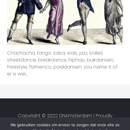
Chachacha, tango, salsa, wals, jazz, ballet,
streetdance, breakdance, hiphop, buikdansen,
freestyle, flamenco, paaldansen: you name it of
er is wel...
Copyright © 2022 DNAmsterdam | Proudly
created by
Studio van Zwet
|
We gebruiken cookies om ervoor te zorgen dat onze site zo
Privacyverklaring
|
Algemene