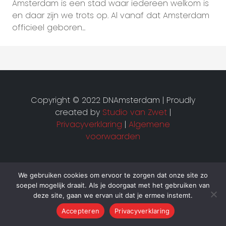
Amsterdam is een stad waar iedereen welkom is
en daar zijn we trots op. Al vanaf dat Amsterdam
officieel geboren...
Copyright © 2022 DNAmsterdam | Proudly
created by
Studio van Zwet
|
Privacyverklaring
|
Algemene
voorwaarden
We gebruiken cookies om ervoor te zorgen dat onze site zo
soepel mogelijk draait. Als je doorgaat met het gebruiken van
deze site, gaan we ervan uit dat je ermee instemt.
Accepteren
Privacyverklaring