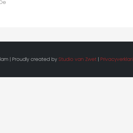
 De
am | Proudly created by
Studio van Zwet
|
Privacyverklar