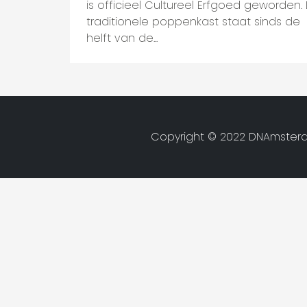
is officieel Cultureel Erfgoed geworden.
traditionele poppenkast staat sinds de
helft van de...
Copyright © 2022 DNAmsterd