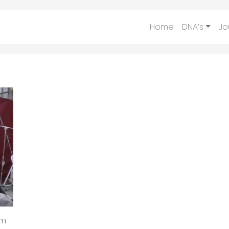
Home
DNA’s
Jo
am