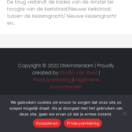
De brug verbindt de kades van de Amstel ter
hoogte van de Kerkstraat/Nieuwe Kerkstraat,
tussen de Keizersgracht/ Nieuwe Keizersgracht
en...
Copyright © 2022 DNAmsterdam | Proudly
created by
Studio van Zwet
|
Privacyverklaring
|
Algemene
voorwaarden
We gebruiken cookies om ervoor te zorgen dat onze site zo
soepel mogelijk draait. Als je doorgaat met het gebruiken van
deze site, gaan we ervan uit dat je ermee instemt.
Accepteren
Privacyverklaring