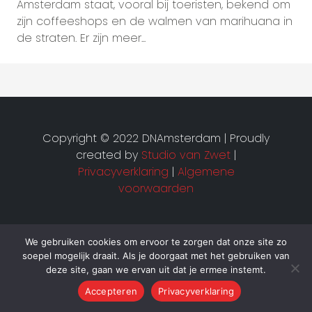
Amsterdam staat, vooral bij toeristen, bekend om
zijn coffeeshops en de walmen van marihuana in
de straten. Er zijn meer...
Copyright © 2022 DNAmsterdam | Proudly
created by
Studio van Zwet
|
Privacyverklaring
|
Algemene
voorwaarden
We gebruiken cookies om ervoor te zorgen dat onze site zo
soepel mogelijk draait. Als je doorgaat met het gebruiken van
deze site, gaan we ervan uit dat je ermee instemt.
Accepteren
Privacyverklaring