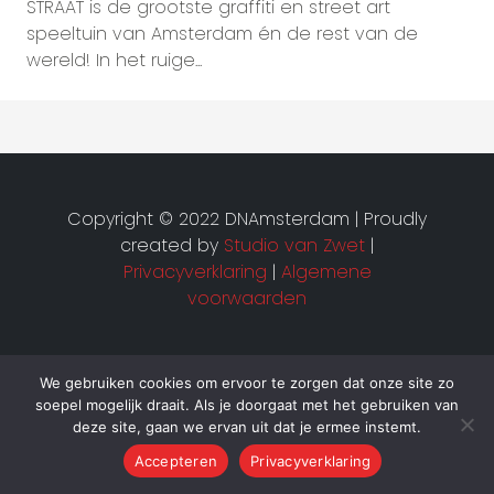
STRAAT is de grootste graffiti en street art
speeltuin van Amsterdam én de rest van de
wereld! In het ruige...
Copyright © 2022 DNAmsterdam | Proudly
created by
Studio van Zwet
|
Privacyverklaring
|
Algemene
voorwaarden
We gebruiken cookies om ervoor te zorgen dat onze site zo
soepel mogelijk draait. Als je doorgaat met het gebruiken van
deze site, gaan we ervan uit dat je ermee instemt.
Accepteren
Privacyverklaring