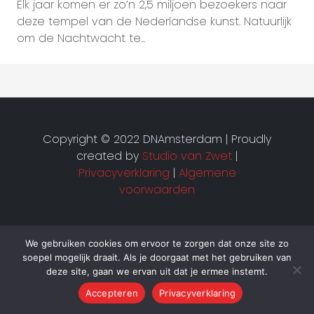
Elk jaar komen er zo’n 2,5 miljoen bezoekers naar
deze tempel van de Nederlandse kunst. Natuurlijk
om de Nachtwacht te...
Copyright © 2022 DNAmsterdam | Proudly
created by
Studio van Zwet
|
Privacyverklaring
|
Algemene
voorwaarden
We gebruiken cookies om ervoor te zorgen dat onze site zo
soepel mogelijk draait. Als je doorgaat met het gebruiken van
deze site, gaan we ervan uit dat je ermee instemt.
Accepteren
Privacyverklaring