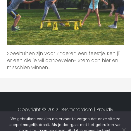
Speeltuinen zijn voor kinderen een feestje. Ken jij
er een die je wil aanbevelen? Stem dan hier en
misschien winnen...
Copyright © 2022 DNAmsterdam | Proudly
created by
Studio van Zwet
|
We gebruiken cookies om ervoor te zorgen dat onze site zo
Privacyverklaring
|
Algemene
soepel mogelijk draait. Als je doorgaat met het gebruiken van
voorwaarden
deze site, gaan we ervan uit dat je ermee instemt.