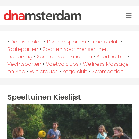
•
Dansscholen
•
Diverse sporten
•
Fitness club
•
Skateparken
•
Sporten voor mensen met
beperking
•
Sporten voor kinderen
•
Sportparken
•
Vechtsporten
•
Voetbalclubs
•
Wellness Massage
en Spa
•
Wielerclubs
•
Yoga club
•
Zwembaden
Speeltuinen Kieslijst