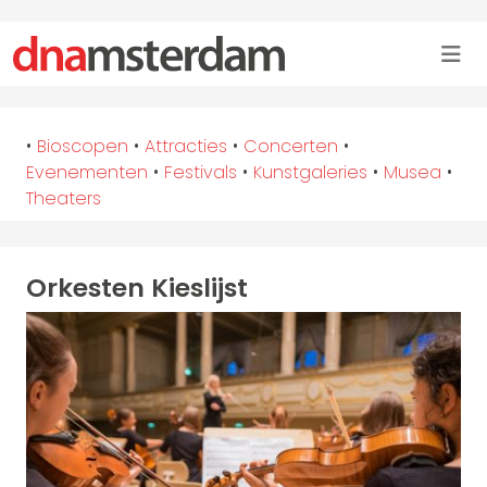
•
Bioscopen
•
Attracties
•
Concerten
•
Evenementen
•
Festivals
•
Kunstgaleries
•
Musea
•
Theaters
Orkesten Kieslijst