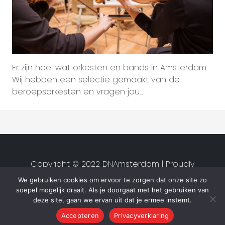
Er zijn heel wat orkesten en bands in Amsterdam.
Wij hebben een selectie gemaakt van de
beroepsorkesten en vragen jou...
Copyright © 2022 DNAmsterdam | Proudly
created by
Studio van Zwet
|
We gebruiken cookies om ervoor te zorgen dat onze site zo
Privacyverklaring
|
Algemene
soepel mogelijk draait. Als je doorgaat met het gebruiken van
voorwaarden
deze site, gaan we ervan uit dat je ermee instemt.
Accepteren
Privacyverklaring