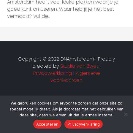
Amsterdam heeft veel leuke plekken waar je je
goed kunt amuseren. Waar heb jij je het best
vermaakt? Vul de...
Copyright © 2022 DNAmsterdam | Proudly
created by
Studio van Zwet
|
Privacyverklaring
|
Algemene
voorwaarden
We gebruiken cookies om ervoor te zorgen dat onze site zo
soepel mogelijk draait. Als je doorgaat met het gebruiken van
deze site, gaan we ervan uit dat je ermee instemt.
Accepteren
Privacyverklaring