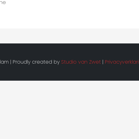
rne
am | Proudly created by
Studio van Zwet
|
Privacyverklar