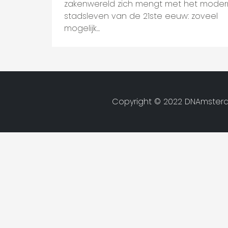
zakenwereld zich mengt met het mode
stadsleven van de 21ste eeuw: zoveel
mogelijk...
Copyright © 2022 DNAmsterd