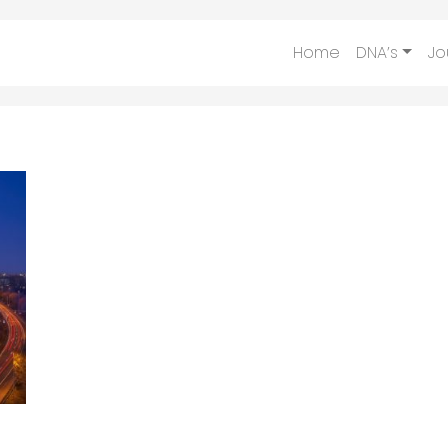
Home
DNA’s
Jo
e