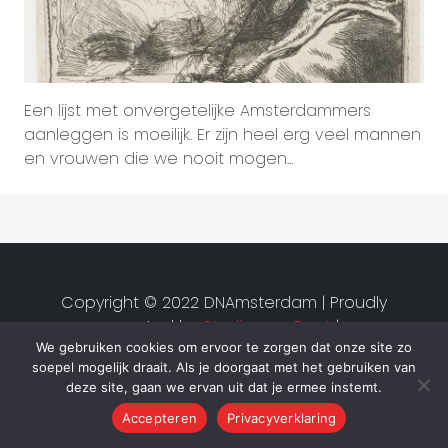
Een lijst met onvergetelijke Amsterdammers
aanleggen is moeilijk. Er zijn heel erg veel mannen
en vrouwen die we nooit mogen...
Copyright © 2022 DNAmsterdam | Proudly
created by
Studio van Zwet
|
We gebruiken cookies om ervoor te zorgen dat onze site zo
Privacyverklaring
|
Algemene
soepel mogelijk draait. Als je doorgaat met het gebruiken van
voorwaarden
deze site, gaan we ervan uit dat je ermee instemt.
Accepteren
Privacyverklaring