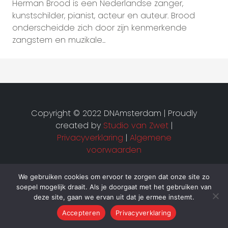
Herman Brood is een Nederlandse zanger,
kunstschilder, pianist, acteur en auteur. Brood
onderscheidde zich door zijn kenmerkende
zangstem en muzikale...
Copyright © 2022 DNAmsterdam | Proudly
created by
Studio van Zwet
|
Privacyverklaring
|
Algemene
voorwaarden
We gebruiken cookies om ervoor te zorgen dat onze site zo
soepel mogelijk draait. Als je doorgaat met het gebruiken van
deze site, gaan we ervan uit dat je ermee instemt.
Accepteren
Privacyverklaring