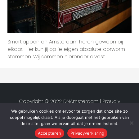
Smartlappen en Amsterdam horen gewoon bij
elkaar. Hier kun jij op je eigen absolute oorworm
stemmen. Wij sommen hieronder alvast...
Copyright © 2022 DNAmsterdam | Proudly
created by
Studio van Zwet
|
We gebruiken cookies om ervoor te zorgen dat onze site zo
Privacyverklaring
|
Algemene
soepel mogelijk draait. Als je doorgaat met het gebruiken van
voorwaarden
deze site, gaan we ervan uit dat je ermee instemt.
Accepteren
Privacyverklaring