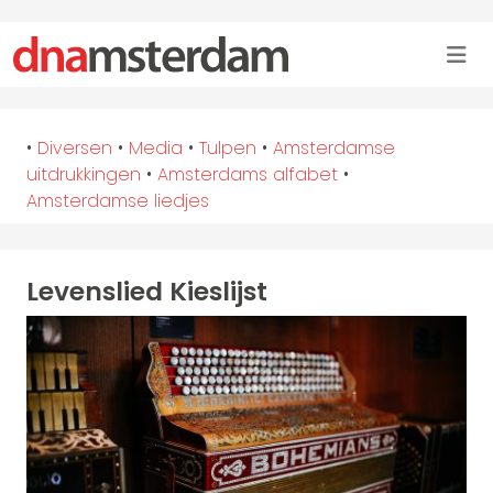
•
Diversen
•
Media
•
Tulpen
•
Amsterdamse
uitdrukkingen
•
Amsterdams alfabet
•
Amsterdamse liedjes
Levenslied Kieslijst