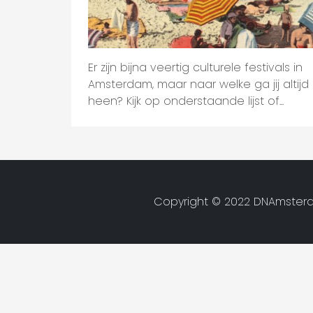
Er zijn bijna veertig culturele festivals in
Amsterdam, maar naar welke ga jij altijd
heen? Kijk op onderstaande lijst of...
Copyright © 2022 DNAmsterd