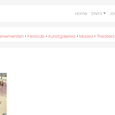
Home
DNA’s
Jo
venementen
•
Festivals
•
Kunstgaleries
•
Musea
•
Theaters