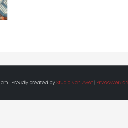
am | Proudly created by
Studio van Zwet
|
Privacyverklar