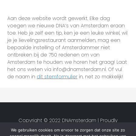
Aan deze website wordt gewerkt. Elke dag
voegen we nieuwe DNA’s van Amsterdam eraan
toe. Heb je zelf een tip, ken je een leuke winkel, wil
je je lievelingsrestaurant aanmelden, mag een
bepaalde instelling of Amsterdammer niet
ontbreken bij de 750 redenen om van
Amsterdam te houden: we horen het graag! Laat
het ons weten via info@dnamsterdam.nl. Of vul
de naam in
dit stemformulier
in, net zo makkelijk!
Copyright © 2022 DNAmsterdam | Proudly
created by
Studio van Zwet
|
We gebruiken cookies om ervoor te zorgen dat onze site zo
Privacyverklaring
|
Algemene