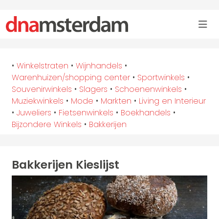
•
Winkelstraten
•
Wijnhandels
•
Warenhuizen/shopping center
•
Sportwinkels
•
Souvenirwinkels
•
Slagers
•
Schoenenwinkels
•
Muziekwinkels
•
Mode
•
Markten
•
Living en Interieur
•
Juweliers
•
Fietsenwinkels
•
Boekhandels
•
Bijzondere Winkels
•
Bakkerijen
Bakkerijen Kieslijst