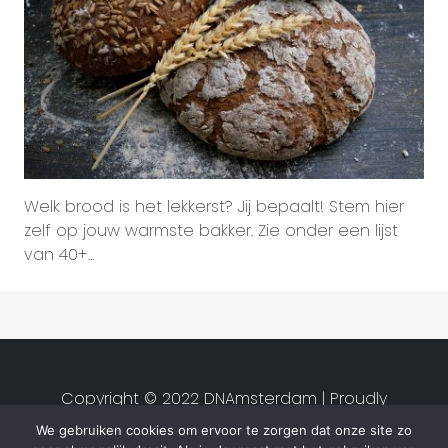
Welk brood is het lekkerst? Jij bepaalt! Stem hier
zelf op jouw warmste bakker. Zie onder een lijst
van 40+...
Copyright © 2022 DNAmsterdam | Proudly
created by
Studio van Zwet
|
We gebruiken cookies om ervoor te zorgen dat onze site zo
Privacyverklaring
|
Algemene