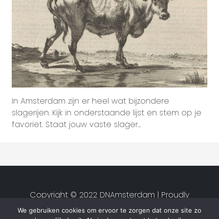
In Amsterdam zijn er heel wat bijzondere
slagerijen. Kijk in onderstaande lijst en stem op je
favoriet. Staat jouw vaste slager...
Copyright © 2022 DNAmsterdam | Proudly
created by
Studio van Zwet
|
We gebruiken cookies om ervoor te zorgen dat onze site zo
Privacyverklaring
|
Algemene