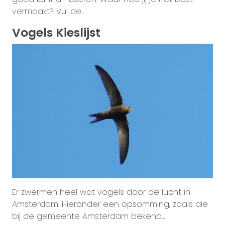
vermaakt? Vul de...
Vogels Kieslijst
Er zwermen heel wat vogels door de lucht in
Amsterdam. Hieronder een opsomming, zoals die
bij de gemeente Amsterdam bekend...