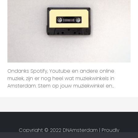
Ondanks Spotify, Youtube en andere online
muziek, zijn er nog heel wat muziekwinkels in
Amsterdam. Stem op jouw muziekwinkel en...
Copyright © 2022 DNAmsterdam | Proudly
created by
Studio van Zwet
|