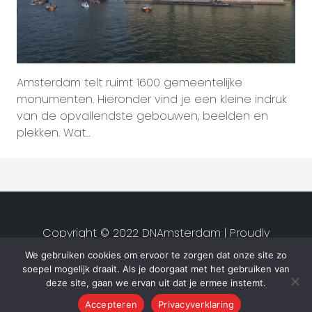
Amsterdam telt ruimt 1600 gemeentelijke
monumenten. Hieronder vind je een kleine indruk
van de opvallendste gebouwen, beelden en
plekken. Wat...
Copyright © 2022 DNAmsterdam | Proudly
created by
Studio van Zwet
|
We gebruiken cookies om ervoor te zorgen dat onze site zo
Privacyverklaring
|
Algemene
soepel mogelijk draait. Als je doorgaat met het gebruiken van
voorwaarden
deze site, gaan we ervan uit dat je ermee instemt.
Accepteren
Privacyverklaring