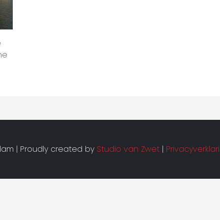
e
ne
am | Proudly created by
Studio van Zwet
|
Privacyverklar