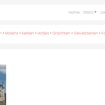
Home
DNA’s
Jo
n
•
Molens
•
Kerken
•
Hofjes
•
Grachten
•
Gevelstenen
•
F