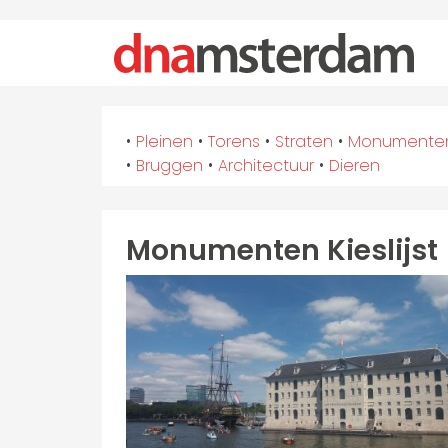
•
Pleinen
•
Torens
•
Straten
•
Monumente
•
Bruggen
•
Architectuur
•
Dieren
Monumenten Kieslijst