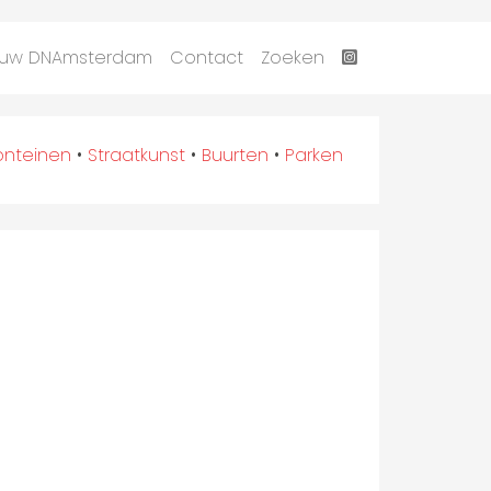
uw DNAmsterdam
Contact
Zoeken
onteinen
•
Straatkunst
•
Buurten
•
Parken