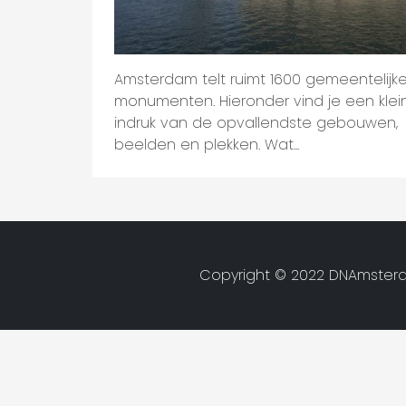
Amsterdam telt ruimt 1600 gemeentelijk
monumenten. Hieronder vind je een klei
indruk van de opvallendste gebouwen,
beelden en plekken. Wat...
Copyright © 2022 DNAmsterd