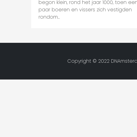
begon klein, rond het jaar 1000, toen ee
paar boeren en vissers zich vestigden
rondom...
Copyright © 2022 DNAmsterd