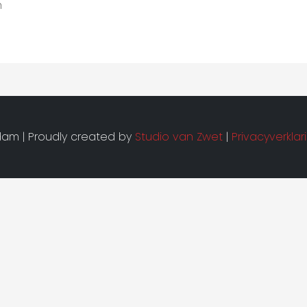
n
am | Proudly created by
Studio van Zwet
|
Privacyverklar