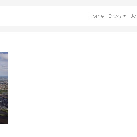
Home
DNA’s
Jo