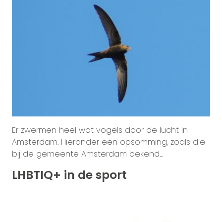
Er zwermen heel wat vogels door de lucht in
Amsterdam. Hieronder een opsomming, zoals die
bij de gemeente Amsterdam bekend...
LHBTIQ+ in de sport