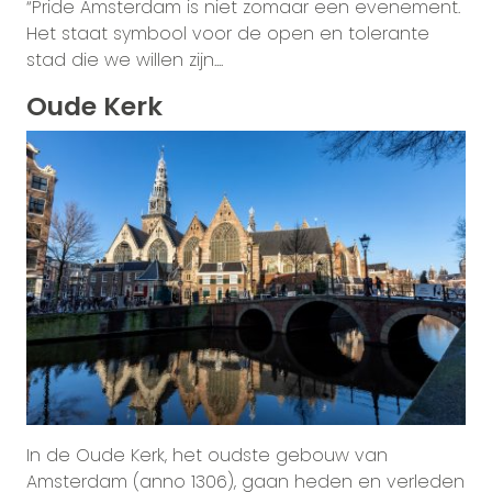
“Pride Amsterdam is niet zomaar een evenement.
Het staat symbool voor de open en tolerante
stad die we willen zijn....
Oude Kerk
In de Oude Kerk, het oudste gebouw van
Amsterdam (anno 1306), gaan heden en verleden