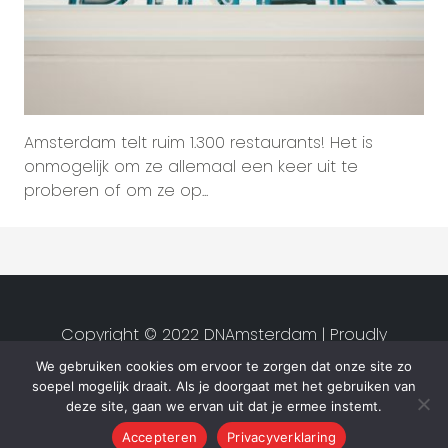
Amsterdam telt ruim 1.300 restaurants! Het is
onmogelijk om ze allemaal een keer uit te
proberen of om ze op...
Copyright © 2022 DNAmsterdam | Proudly
created by
Studio van Zwet
|
We gebruiken cookies om ervoor te zorgen dat onze site zo
Privacyverklaring
|
Algemene
soepel mogelijk draait. Als je doorgaat met het gebruiken van
voorwaarden
deze site, gaan we ervan uit dat je ermee instemt.
Accepteren
Privacyverklaring