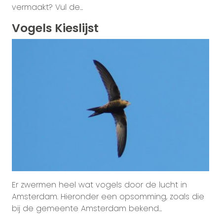
vermaakt? Vul de...
Vogels Kieslijst
Er zwermen heel wat vogels door de lucht in
Amsterdam. Hieronder een opsomming, zoals die
bij de gemeente Amsterdam bekend...