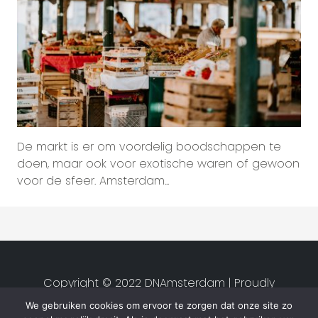
De markt is er om voordelig boodschappen te
doen, maar ook voor exotische waren of gewoon
voor de sfeer. Amsterdam...
Copyright © 2022 DNAmsterdam | Proudly
created by
Studio van Zwet
|
We gebruiken cookies om ervoor te zorgen dat onze site zo
Privacyverklaring
|
Algemene