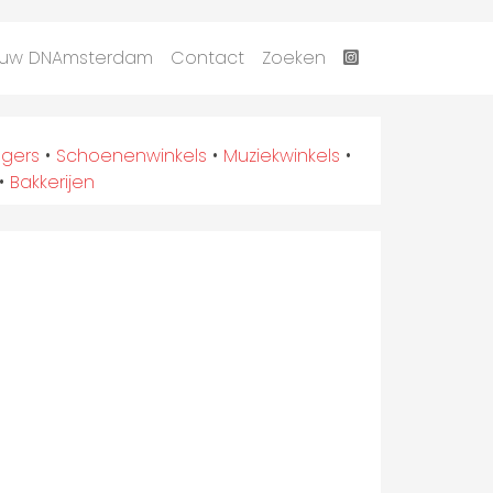
uw DNAmsterdam
Contact
Zoeken
agers
•
Schoenenwinkels
•
Muziekwinkels
•
•
Bakkerijen