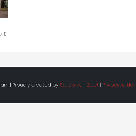
. Er
am | Proudly created by
Studio van Zwet
|
Privacyverklar