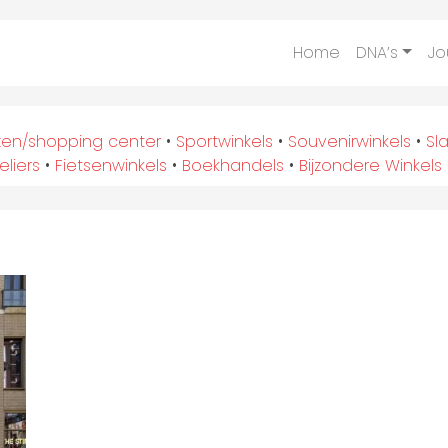
Home
DNA’s
Jo
en/shopping center
•
Sportwinkels
•
Souvenirwinkels
•
Sl
eliers
•
Fietsenwinkels
•
Boekhandels
•
Bijzondere Winkels