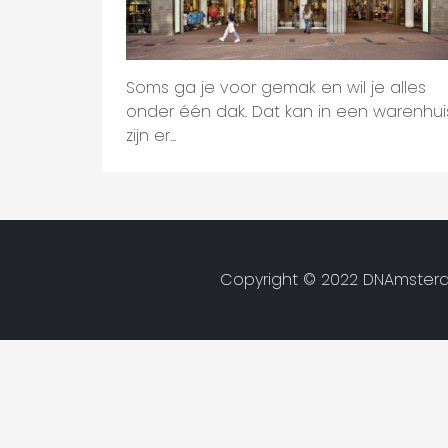
Soms ga je voor gemak en wil je alles
onder één dak. Dat kan in een warenhuis
zijn er...
Copyright © 2022 DNAmsterd