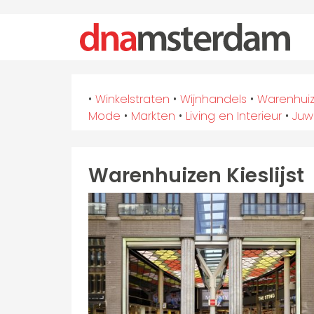
•
Winkelstraten
•
Wijnhandels
•
Warenhuiz
Mode
•
Markten
•
Living en Interieur
•
Juw
Warenhuizen Kieslijst